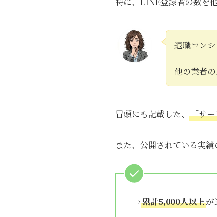
特に、LINE登録者の数
退職コンシ
他の業者の
冒頭にも記載した、
「サー
また、公開されている実績
→
累計5,000人以上
が