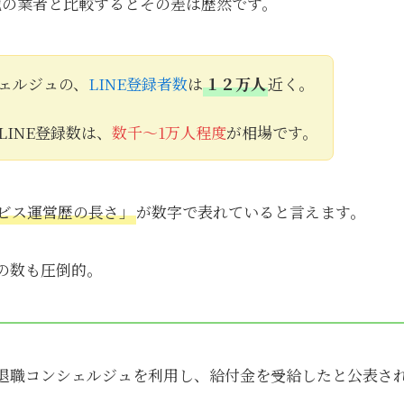
を他の業者と比較するとその差は歴然です。
ェルジュの、
LINE登録者数
は
１２万人
近く。
LINE登録数は、
数千〜1万人程度
が相場です。
ビス運営歴の長さ」
が数字で表れていると言えます。
の数も圧倒的。
退職コンシェルジュを利用し、給付金を受給したと公表さ